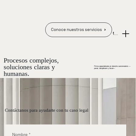
Conoce nuestros servicios
Menu +
Procesos complejos,
soluciones claras y
Firma especializada en derecho sancionatorio —
penal, disciplinario y fiscal—
humanas.
Contáctanos para ayudarte con tu caso legal
Nombre
*