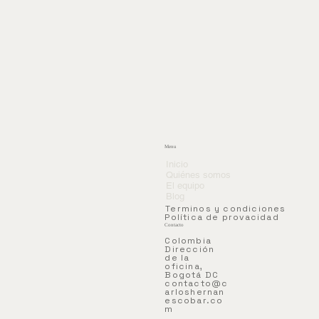
Menu
Inicio
Quiénes somos
El equipo
Blog
Terminos y condiciones
Política de provacidad
Contacto
Colombia
Dirección
de la
oficina,
Bogotá DC
contacto@c
arloshernan
escobar.co
m