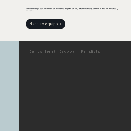
Nuestra firma legal está conformado por los mejores abogados del país, a disposición de ayudarte en tu caso con humanidad y
honestindad.
Nuestro equipo
Carlos Hernán Escobar
Penalista