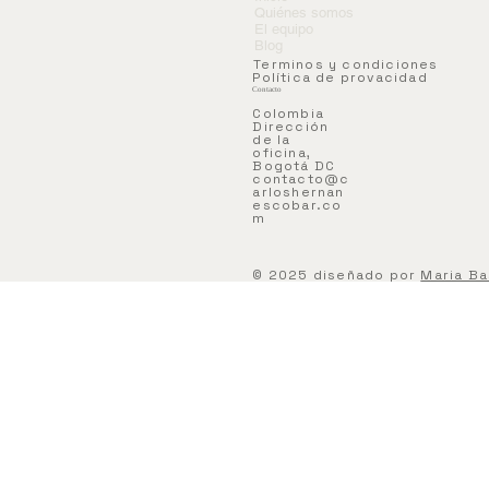
Quiénes somos
El equipo
Blog
Terminos y condiciones
Política de provacidad
Contacto
Colombia
Dirección
de la
oficina,
Bogotá DC
contacto@c
arloshernan
escobar.co
m
© 2025 diseñado por
Maria Ba